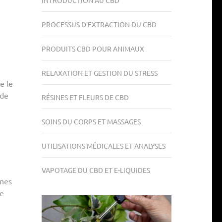
INTRODUCTION AU CBD
PROCESSUS D'EXTRACTION DU CBD
PRODUITS CBD POUR ANIMAUX
RELAXATION ET GESTION DU STRESS
e le
 de
RÉSINES ET FLEURS DE CBD
SOINS DU CORPS ET MASSAGES
UTILISATIONS MÉDICALES ET ANALYSES
VAPOTAGE DU CBD ET E-LIQUIDES
ines
le