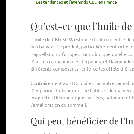
Les tendances et l’avenir du CBD en France
Qu’est-ce que l’huile d
L’huile de CBD 30 % est un extrait concentré de 
de chanvre. Ce produit, particulièrement riche, 
L’appellation « full spectrum » indique qu’elle 
d’autres cannabinoïdes, terpènes, et flavonoïdes
différents composants renforce les effets thérape
Contrairement au THC, qui est un autre cannabin
d’euphorie. Cela permet de l’utiliser de manière 
propriétés thérapeutiques variées, notamment 
l’amélioration du sommeil.
Qui peut bénéficier de l’h