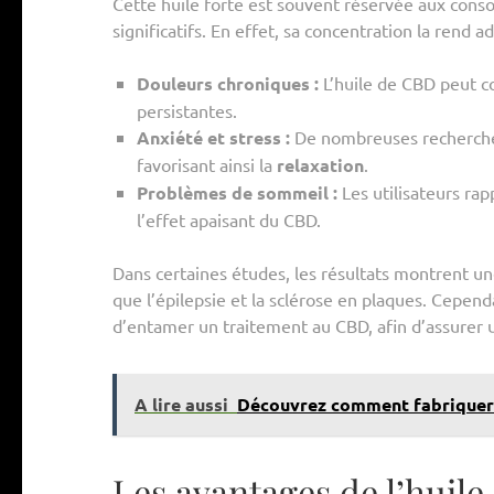
Cette huile forte est souvent réservée aux cons
significatifs. En effet, sa concentration la rend 
Douleurs chroniques :
L’huile de CBD peut c
persistantes.
Anxiété et stress :
De nombreuses recherches
favorisant ainsi la
relaxation
.
Problèmes de sommeil :
Les utilisateurs ra
l’effet apaisant du CBD.
Dans certaines études, les résultats montrent un
que l’épilepsie et la sclérose en plaques. Cepend
d’entamer un traitement au CBD, afin d’assurer u
A lire aussi
Découvrez comment fabriquer d
Les avantages de l’huil