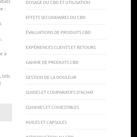
ltats
DOSAGE DU CBD ET UTILISATION
e :
EFFETS SECONDAIRES DU CBD
s
ÉVALUATIONS DE PRODUITS CBD
,
EXPÉRIENCES CLIENTS ET RETOURS
e à
GAMME DE PRODUITS CBD
 tels
GESTION DE LA DOULEUR
t
GUIDES ET COMPARATIFS D’ACHAT
GUMMIES ET COMESTIBLES
HUILES ET CAPSULES