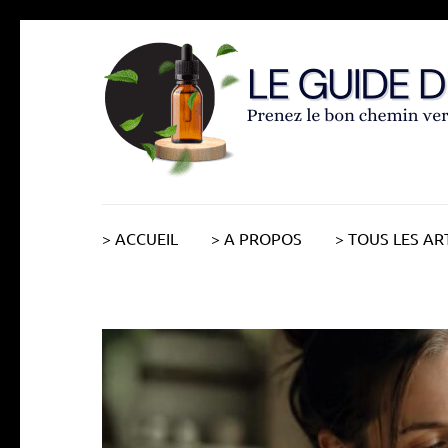
Aller
au
contenu
(Pressez
Entrée)
> ACCUEIL
> A PROPOS
> TOUS LES AR