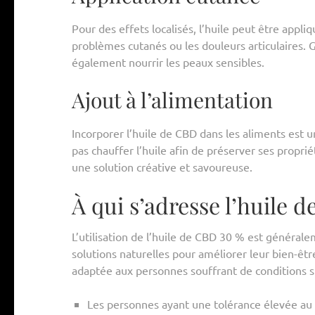
Pour des effets localisés, l’huile peut être appli
problèmes cutanés ou les douleurs articulaires. G
également nourrir les peaux sensibles.
Ajout à l’alimentation
Incorporer l’huile de CBD dans les aliments est
pas chauffer l’huile afin de préserver ses propr
une solution créative et savoureuse.
À qui s’adresse l’huile 
L’utilisation de l’huile de CBD 30 % est général
solutions naturelles pour améliorer leur bien-êtr
adaptée aux personnes souffrant de conditions s
Les personnes ayant une tolérance élevée au 