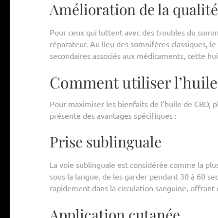
Amélioration de la qualit
Pour ceux qui luttent avec des troubles du somm
réparateur. Au lieu des somnifères classiques, le
secondaires associés aux médicaments, cette hu
Comment utiliser l’huil
Pour maximiser les bienfaits de l’huile de CBD, 
présente des avantages spécifiques :
Prise sublinguale
La voie sublinguale est considérée comme la plus 
sous la langue, de les garder pendant 30 à 60 s
rapidement dans la circulation sanguine, offrant 
Application cutanée