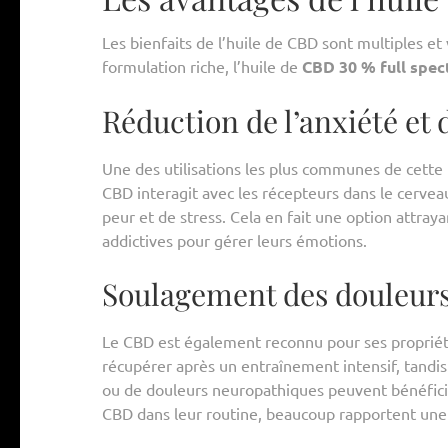
Les bienfaits de l’huile de CBD sont multiples et 
formulation riche, l’huile de
CBD 30 % full spe
Réduction de l’anxiété et 
Une des utilisations les plus communes de cette 
CBD interagit avec les récepteurs dans le cervea
peur et de stress. Cela en fait une option attray
addictives pour gérer leurs émotions.
Soulagement des douleur
Le CBD est également reconnu pour ses propriétés
récupérer après un entraînement intensif, tandis
ou de douleurs neuropathiques peuvent bénéficier
CBD dans leur routine, beaucoup rapportent une a