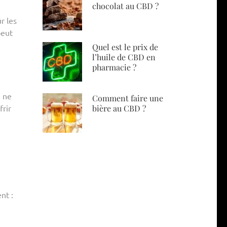
chocolat au CBD ?
r les
peut
Quel est le prix de
l’huile de CBD en
pharmacie ?
e ne
Comment faire une
frir
bière au CBD ?
nt :