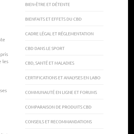
BIEN-ÊTRE ET DÉTENTE
BIENFAITS ET EFFETS DU CBD
CADRE LÉGAL ET RÉGLEMENTATION
nte
CBD DANS LE SPORT
pris
 les
CBD, SANTÉ ET MALADIES
CERTIFICATIONS ET ANALYSES EN LABO
 ses
COMMUNAUTÉ EN LIGNE ET FORUMS
COMPARAISON DE PRODUITS CBD
CONSEILS ET RECOMMANDATIONS