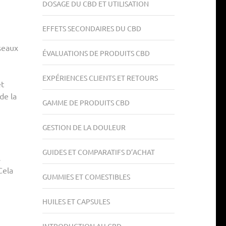
DOSAGE DU CBD ET UTILISATION
n
EFFETS SECONDAIRES DU CBD
éseaux
ÉVALUATIONS DE PRODUITS CBD
EXPÉRIENCES CLIENTS ET RETOURS
et
de la
GAMME DE PRODUITS CBD
GESTION DE LA DOULEUR
GUIDES ET COMPARATIFS D’ACHAT
s
Cela
GUMMIES ET COMESTIBLES
HUILES ET CAPSULES