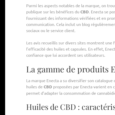
Parmi les aspects notables de la marque, on trouv
publique sur les bénéfices du
CBD
. Enecta se p
fournissant des informations vérifiées et en pro
communication. Cela inclut un blog régulièrement 
sociaux ou le service client.
Les avis recueillis sur divers sites montrent une 
l’efficacité des huiles et capsules. En effet, En
confiance que lui accordent ses utilisateurs.
La gamme de produits Ene
La marque Enecta a su diversifier son catalogue 
huiles de
CBD
proposées par Enecta varient en c
permet d’adapter la consommation de cannabidiol
Huiles de CBD : caractéris