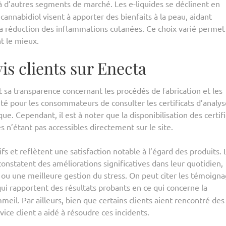
e à d’autres segments de marché. Les e-liquides se déclinent en
cannabidiol visent à apporter des bienfaits à la peau, aidant
la réduction des inflammations cutanées. Ce choix varié permet
nt le mieux.
is clients sur Enecta
t sa transparence concernant les procédés de fabrication et les
lité pour les consommateurs de consulter les certificats d’analy
que. Cependant, il est à noter que la disponibilisation des certifi
s n’étant pas accessibles directement sur le site.
fs et reflètent une satisfaction notable à l’égard des produits. 
nstatent des améliorations significatives dans leur quotidien,
u une meilleure gestion du stress. On peut citer les témoign
i rapportent des résultats probants en ce qui concerne la
eil. Par ailleurs, bien que certains clients aient rencontré des
ce client a aidé à résoudre ces incidents.