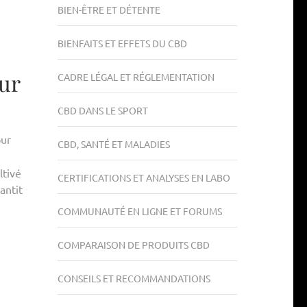
BIEN-ÊTRE ET DÉTENTE
BIENFAITS ET EFFETS DU CBD
ur
CADRE LÉGAL ET RÉGLEMENTATION
CBD DANS LE SPORT
our
CBD, SANTÉ ET MALADIES
ltivé
CERTIFICATIONS ET ANALYSES EN LABO
antit
COMMUNAUTÉ EN LIGNE ET FORUMS
COMPARAISON DE PRODUITS CBD
CONSEILS ET RECOMMANDATIONS