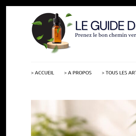
Aller
au
contenu
(Pressez
Entrée)
> ACCUEIL
> A PROPOS
> TOUS LES AR