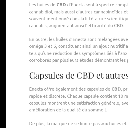
Les huiles de
CBD
d’Enecta sont à spectre compl
cannabidiol, mais aussi d’autres cannabinoïdes et
souvent mentionné dans la littérature scientifiq
cannabis, augmentant ainsi l’efficacité du CBD.
En outre, les huiles d’Enecta sont mélangées avec
oméga 3 et 6, constituant ainsi un ajout nutritif 
tels qu’une réduction des symptômes liés à l’anxi
corroborés par plusieurs études démontrant les 
Capsules de CBD et autres
Enecta offre également des capsules de
CBD
, p
rapide et discrète. Chaque capsule contient 10 mg 
capsules montrent une satisfaction générale, ave
amélioration de la qualité du sommeil.
De plus, la marque ne se limite pas aux huiles et