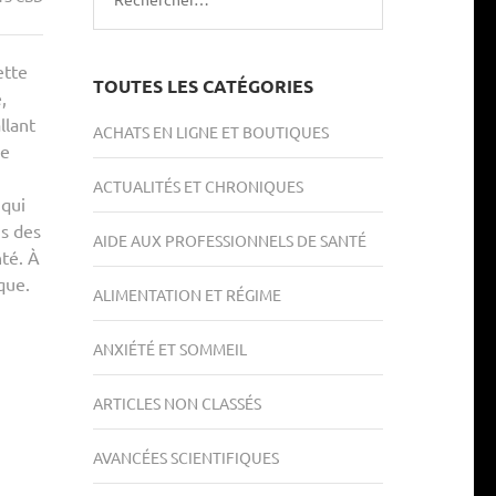
ette
TOUTES LES CATÉGORIES
,
llant
ACHATS EN LIGNE ET BOUTIQUES
de
ACTUALITÉS ET CHRONIQUES
 qui
is des
AIDE AUX PROFESSIONNELS DE SANTÉ
nté. À
que.
ALIMENTATION ET RÉGIME
ANXIÉTÉ ET SOMMEIL
ARTICLES NON CLASSÉS
AVANCÉES SCIENTIFIQUES