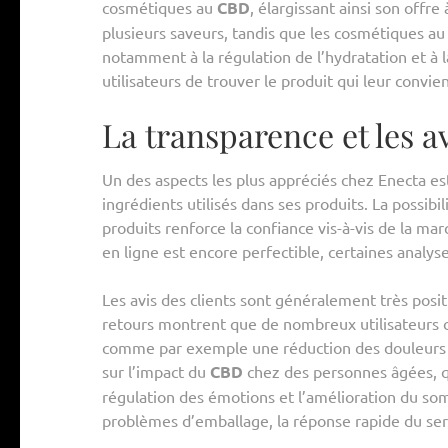
cosmétiques au
CBD
, élargissant ainsi son offr
plusieurs saveurs, tandis que les cosmétiques au 
notamment à la régulation de l’hydratation et à 
utilisateurs de trouver le produit qui leur convie
La transparence et les av
Un des aspects les plus appréciés chez Enecta es
ingrédients utilisés dans ses produits. La possibi
produits renforce la confiance vis-à-vis de la mar
en ligne est encore perfectible, certaines analyse
Les avis des clients sont généralement très positi
retours montrent que de nombreux utilisateurs co
comme par exemple une réduction des douleurs o
sur l’impact du
CBD
chez des personnes âgées, qu
régulation des émotions et l’amélioration du somm
problèmes d’emballage, la réponse rapide du servi