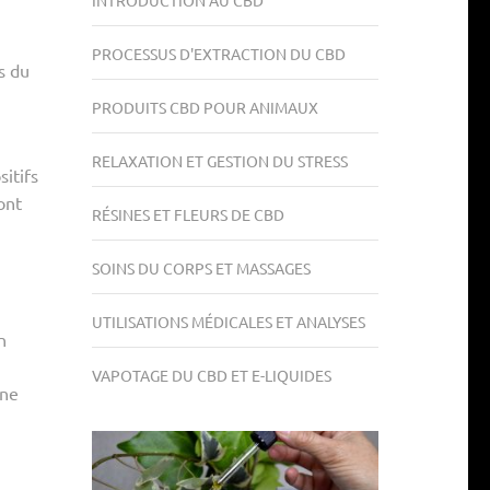
INTRODUCTION AU CBD
PROCESSUS D'EXTRACTION DU CBD
s du
PRODUITS CBD POUR ANIMAUX
RELAXATION ET GESTION DU STRESS
sitifs
ont
RÉSINES ET FLEURS DE CBD
SOINS DU CORPS ET MASSAGES
UTILISATIONS MÉDICALES ET ANALYSES
n
VAPOTAGE DU CBD ET E-LIQUIDES
une