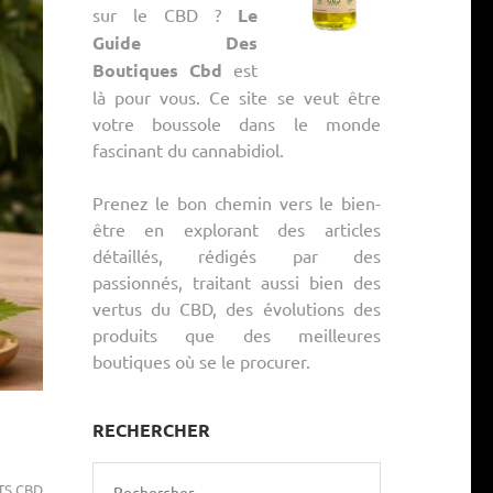
sur le CBD ?
Le
Guide Des
Boutiques Cbd
est
là pour vous. Ce site se veut être
votre boussole dans le monde
fascinant du cannabidiol.
Prenez le bon chemin vers le bien-
être en explorant des articles
détaillés, rédigés par des
passionnés, traitant aussi bien des
vertus du CBD, des évolutions des
produits que des meilleures
boutiques où se le procurer.
RECHERCHER
TS CBD
Rechercher :