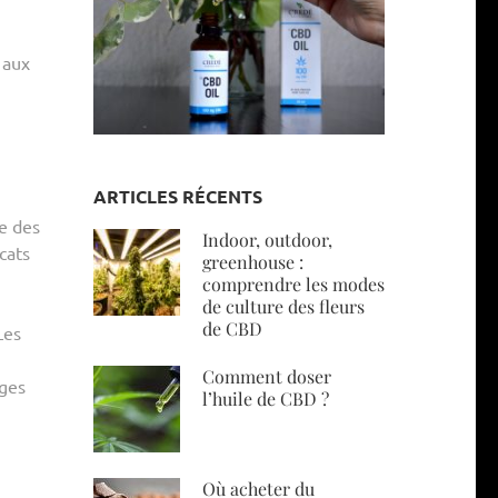
 aux
ARTICLES RÉCENTS
se des
Indoor, outdoor,
cats
greenhouse :
comprendre les modes
de culture des fleurs
de CBD
Les
Comment doser
ages
l’huile de CBD ?
Où acheter du