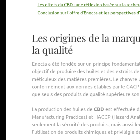
Les effets du CBD : une réflexion basée sur la reche
Conclusion sur l’offre d’Enecta et les perspectives d
Les origines de la marq
la qualité
Enecta a été fondée sur un principe fondamental :
objectif de produire des huiles et des extraits d
méticuleux des matières premières. Le chanvre uti
conformément aux normes établies par le GACP (G
que seuls des produits de qualité supérieure sont
La production des huiles de
CBD
est effectuée d
Manufacturing Practices) et HACCP (Hazard Analys
seulement la sécurité des produits, mais aussi le
l’utilisation de produits chimiques et privilégie