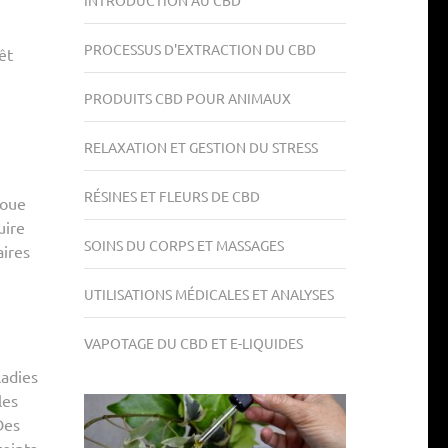
INTRODUCTION AU CBD
PROCESSUS D'EXTRACTION DU CBD
êt
PRODUITS CBD POUR ANIMAUX
RELAXATION ET GESTION DU STRESS
RÉSINES ET FLEURS DE CBD
joue
uire
SOINS DU CORPS ET MASSAGES
aires
UTILISATIONS MÉDICALES ET ANALYSES
VAPOTAGE DU CBD ET E-LIQUIDES
ladies
les
Des
teints