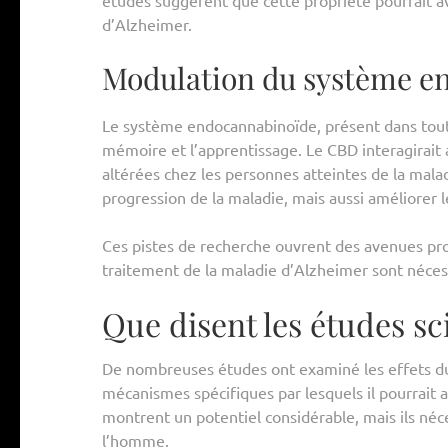
d’Alzheimer.
Modulation du système e
Le système endocannabinoïde, présent dans tout 
mémoire et l’apprentissage. Le CBD interagirait a
altérées chez les personnes atteintes de la mala
progression de la maladie, mais aussi améliorer 
Ces pistes de recherche ouvrent des avenues pro
traitement de la maladie d’Alzheimer sont néces
Que disent les études sc
De nombreuses études ont examiné les effets du
mécanismes spécifiques par lesquels il pourrait 
montrent un potentiel considérable, mais ils néce
l’homme.