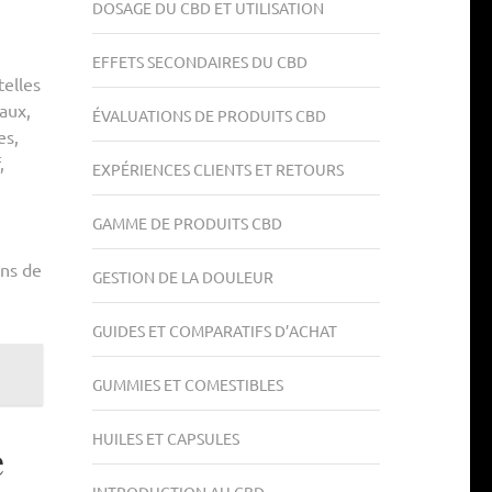
DOSAGE DU CBD ET UTILISATION
EFFETS SECONDAIRES DU CBD
telles
aux,
ÉVALUATIONS DE PRODUITS CBD
es,
,
EXPÉRIENCES CLIENTS ET RETOURS
GAMME DE PRODUITS CBD
ens de
GESTION DE LA DOULEUR
GUIDES ET COMPARATIFS D’ACHAT
GUMMIES ET COMESTIBLES
HUILES ET CAPSULES
e