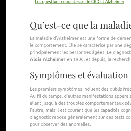
Les questions courantes sur le CBD et Alzheimer
Qu’est-ce que la maladi
La maladie d’Alzheimer est une forme de démenc
le comportement. Elle se caractérise par une dég
principalement les personnes âgées. Le diagnosti
Alois Alzheimer
en 1906, et depuis, la recherc
Symptômes et évaluation
Les premiers symptômes incluent des oublis fréqu
Au fil du temps, d’autres manifestations apparai
allant jusqu’à des troubles comportementaux sé
l’autre, mais il est courant que les capacités cog
diagnostic repose généralement sur des tests c
pour observer des anomalies.