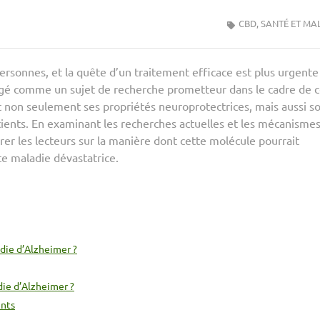
CBD, SANTÉ ET MA
ersonnes, et la quête d’un traitement efficace est plus urgent
gé comme un sujet de recherche prometteur dans le cadre de c
t non seulement ses propriétés neuroprotectrices, mais aussi s
atients. En examinant les recherches actuelles et les mécanisme
airer les lecteurs sur la manière dont cette molécule pourrait
te maladie dévastatrice.
adie d’Alzheimer ?
die d’Alzheimer ?
ents