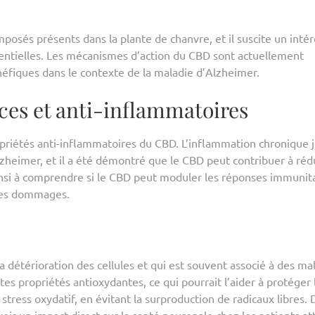
osés présents dans la plante de chanvre, et il suscite un intér
tentielles. Les mécanismes d’action du CBD sont actuellement
néfiques dans le contexte de la maladie d’Alzheimer.
ces et anti-inflammatoires
priétés anti-inflammatoires du CBD. L’inflammation chronique 
lzheimer, et il a été démontré que le CBD peut contribuer à réd
nsi à comprendre si le CBD peut moduler les réponses immunit
 des dommages.
la détérioration des cellules et qui est souvent associé à des ma
 propriétés antioxydantes, ce qui pourrait l’aider à protéger 
stress oxydatif, en évitant la surproduction de radicaux libres. 
ir un impact direct sur la santé neuronale chez les patients at