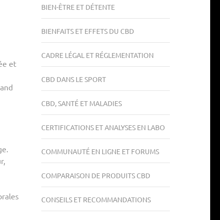
BIEN-ÊTRE ET DÉTENTE
BIENFAITS ET EFFETS DU CBD
CADRE LÉGAL ET RÉGLEMENTATION
ée et
CBD DANS LE SPORT
mand
CBD, SANTÉ ET MALADIES
CERTIFICATIONS ET ANALYSES EN LABO
ge.
COMMUNAUTÉ EN LIGNE ET FORUMS
r,
COMPARAISON DE PRODUITS CBD
brales
CONSEILS ET RECOMMANDATIONS