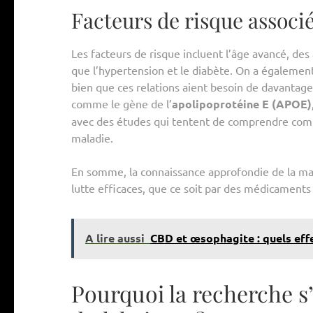
Facteurs de risque associé
Les facteurs de risque incluent l’âge avancé, de
que l’hypertension et le diabète. On a égalemen
bien que ces relations aient besoin de davantage de
comme le gène de l’
apolipoprotéine E (APOE)
avec des études qui tentent de comprendre com
maladie.
En somme, la connaissance approfondie de la ma
lutte efficaces, que ce soit par des médicament
A lire aussi
CBD et œsophagite : quels eff
Pourquoi la recherche s