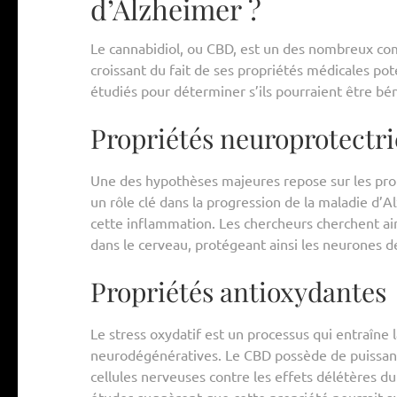
d’Alzheimer ?
Le cannabidiol, ou CBD, est un des nombreux comp
croissant du fait de ses propriétés médicales po
étudiés pour déterminer s’ils pourraient être bé
Propriétés neuroprotectri
Une des hypothèses majeures repose sur les pro
un rôle clé dans la progression de la maladie d’A
cette inflammation. Les chercheurs cherchent ai
dans le cerveau, protégeant ainsi les neurones
Propriétés antioxydantes
Le stress oxydatif est un processus qui entraîne 
neurodégénératives. Le CBD possède de puissantes
cellules nerveuses contre les effets délétères du 
études suggèrent que cette propriété pourrait avo