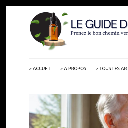
Aller
au
contenu
(Pressez
Entrée)
> ACCUEIL
> A PROPOS
> TOUS LES AR