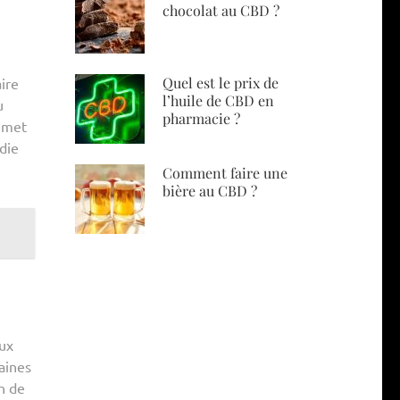
chocolat au CBD ?
Quel est le prix de
ire
l’huile de CBD en
u
pharmacie ?
a met
die
Comment faire une
bière au CBD ?
eux
aines
n de