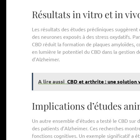
Résultats in vitro et in viv
Les résultats des études précliniques suggèrent q
des neurones exposés à des stress oxydatifs. Pa
CBD réduit la formation de plaques amyloïdes, co
en lumière le potentiel du CBD dans la gestion 
d’Alzheimer.
A lire aussi
CBD et arthrite : une solution 
Implications d’études ani
Un autre ensemble d’études a testé le CBD sur 
des patients d’Alzheimer. Ces recherches montre
fonctions cognitives. Un exemple significatif a 