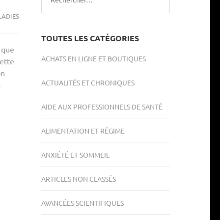
LADIES
TOUTES LES CATÉGORIES
e que
ACHATS EN LIGNE ET BOUTIQUES
ette
on
ACTUALITÉS ET CHRONIQUES
s
AIDE AUX PROFESSIONNELS DE SANTÉ
ALIMENTATION ET RÉGIME
ANXIÉTÉ ET SOMMEIL
ARTICLES NON CLASSÉS
AVANCÉES SCIENTIFIQUES