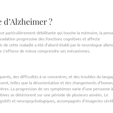
e d’Alzheimer ?
e particulièrement débilitante qui touche la mémoire, la pens
radation progressive des fonctions cognitives et affecte
c de cette maladie a été d’abord établi par le neurologue alle
he s’efforce de mieux comprendre ses mécanismes.
ents, des difficultés à se concentrer, et des troubles du langa
ssent, telles que la désorientation et des changements d’humeu
vères. La progression de ces symptômes varie d’une personne à
nitives se détériorent sur une période de plusieurs années. Le
ognitifs et neuropsychologiques, accompagnés d’imageries céré