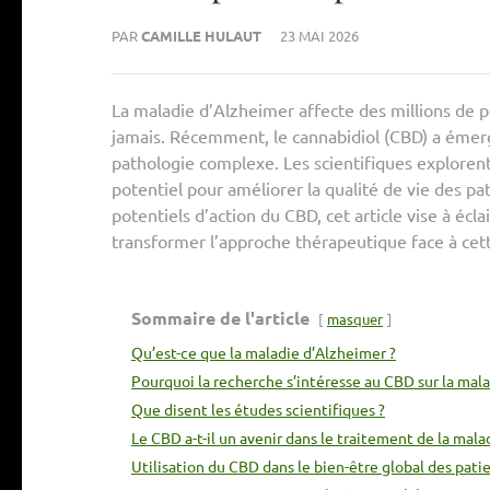
PAR
CAMILLE HULAUT
23 MAI 2026
La maladie d’Alzheimer affecte des millions de p
jamais. Récemment, le cannabidiol (CBD) a émer
pathologie complexe. Les scientifiques exploren
potentiel pour améliorer la qualité de vie des p
potentiels d’action du CBD, cet article vise à écl
transformer l’approche thérapeutique face à cet
Sommaire de l'article
masquer
Qu’est-ce que la maladie d’Alzheimer ?
Pourquoi la recherche s’intéresse au CBD sur la mal
Que disent les études scientifiques ?
Le CBD a-t-il un avenir dans le traitement de la mala
Utilisation du CBD dans le bien-être global des pati