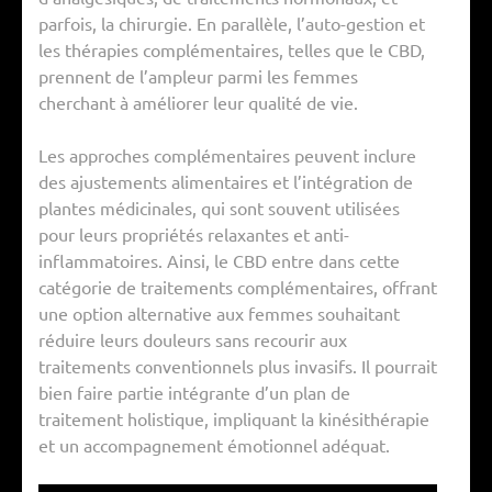
parfois, la chirurgie. En parallèle, l’auto-gestion et
les thérapies complémentaires, telles que le CBD,
prennent de l’ampleur parmi les femmes
cherchant à améliorer leur qualité de vie.
Les approches complémentaires peuvent inclure
des ajustements alimentaires et l’intégration de
plantes médicinales, qui sont souvent utilisées
pour leurs propriétés relaxantes et anti-
inflammatoires. Ainsi, le CBD entre dans cette
catégorie de traitements complémentaires, offrant
une option alternative aux femmes souhaitant
réduire leurs douleurs sans recourir aux
traitements conventionnels plus invasifs. Il pourrait
bien faire partie intégrante d’un plan de
traitement holistique, impliquant la kinésithérapie
et un accompagnement émotionnel adéquat.