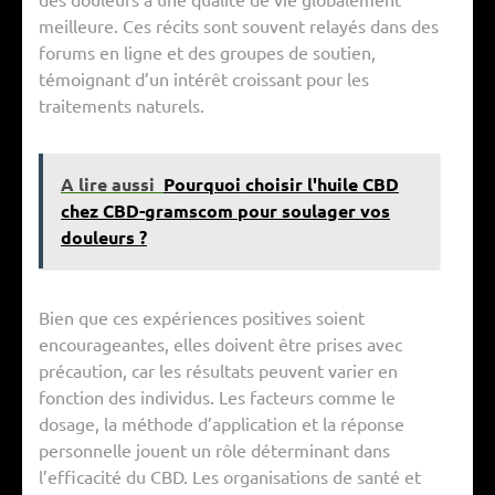
meilleure. Ces récits sont souvent relayés dans des
forums en ligne et des groupes de soutien,
témoignant d’un intérêt croissant pour les
traitements naturels.
A lire aussi
Pourquoi choisir l'huile CBD
chez CBD-gramscom pour soulager vos
douleurs ?
Bien que ces expériences positives soient
encourageantes, elles doivent être prises avec
précaution, car les résultats peuvent varier en
fonction des individus. Les facteurs comme le
dosage, la méthode d’application et la réponse
personnelle jouent un rôle déterminant dans
l’efficacité du CBD. Les organisations de santé et