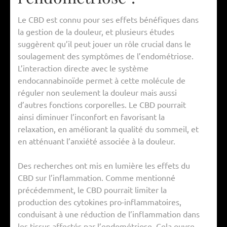
Le CBD est connu pour ses effets bénéfiques dans
la gestion de la douleur, et plusieurs études
suggèrent qu’il peut jouer un rôle crucial dans le
soulagement des symptômes de l’endométriose.
L’interaction directe avec le système
endocannabinoïde permet à cette molécule de
réguler non seulement la douleur mais aussi
d’autres fonctions corporelles. Le CBD pourrait
ainsi diminuer l’inconfort en favorisant la
relaxation, en améliorant la qualité du sommeil, et
en atténuant l’anxiété associée à la douleur.
Des recherches ont mis en lumière les effets du
CBD sur l’inflammation. Comme mentionné
précédemment, le CBD pourrait limiter la
production des cytokines pro-inflammatoires,
conduisant à une réduction de l’inflammation dans
les tissus affectés par l’endométriose. Cela ouvre