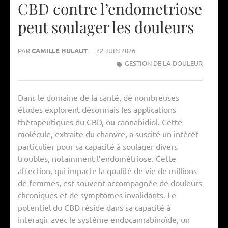
CBD contre l’endometriose
peut soulager les douleurs
PAR
CAMILLE HULAUT
22 JUIN 2026
GESTION DE LA DOULEUR
Dans le domaine de la santé, de nombreuses
études explorent désormais les applications
thérapeutiques du CBD, ou cannabidiol. Cette
molécule, extraite du chanvre, a suscité un intérêt
particulier pour sa capacité à soulager divers
troubles, notamment l’endométriose. Cette
affection, qui impacte la qualité de vie de millions
de femmes, est souvent accompagnée de douleurs
chroniques et de symptômes invalidants. Le
potentiel du CBD réside dans sa capacité à
interagir avec le système endocannabinoïde, un