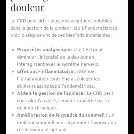
douleur
Le CBD peut offrir plusieurs avantages notables
dans la gestion de la douleur liée à l’endométriose.
Voici quelques-uns de ses bienfaits indéniables :
Propriétés analgésiques :
Le CBD peut
diminuer l’intensité de la douleur en
interagissant avec le système nerveux.
Effet anti-inflammatoire :
Atténuer
l’inflammation contribue à soulager les
douleurs associées à l’endométriose.
Aide à la gestion de l’anxiété :
Le CBD peut
contrôler l’anxiété, souvent exacerbé par la
douleur chronique.
Amélioration de la qualité du sommeil :
Un
meilleur sommeil peut également favoriser un
rétablissement optimal.