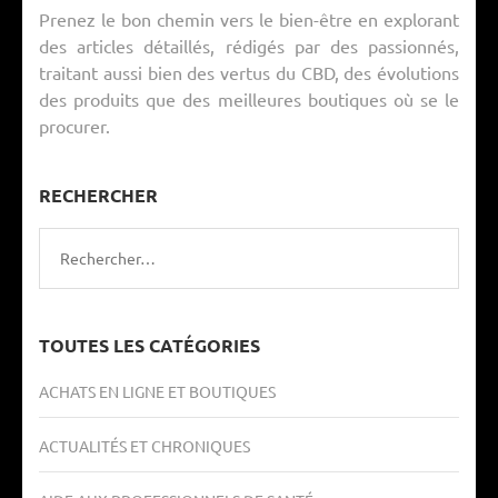
Prenez le bon chemin vers le bien-être en explorant
des articles détaillés, rédigés par des passionnés,
traitant aussi bien des vertus du CBD, des évolutions
des produits que des meilleures boutiques où se le
procurer.
RECHERCHER
Rechercher :
TOUTES LES CATÉGORIES
ACHATS EN LIGNE ET BOUTIQUES
ACTUALITÉS ET CHRONIQUES