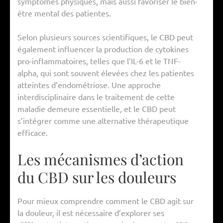
symptômes physiques, mais aussi favoriser le bien-
être mental des patientes.
Selon plusieurs sources scientifiques, le CBD peut
également influencer la production de cytokines
pro-inflammatoires, telles que l’IL-6 et le TNF-
alpha, qui sont souvent élevées chez les patientes
atteintes d’endométriose. Une approche
interdisciplinaire dans le traitement de cette
maladie demeure essentielle, et le CBD peut
s’intégrer comme une alternative thérapeutique
efficace.
Les mécanismes d’action
du CBD sur les douleurs
Pour mieux comprendre comment le CBD agit sur
la douleur, il est nécessaire d’explorer ses