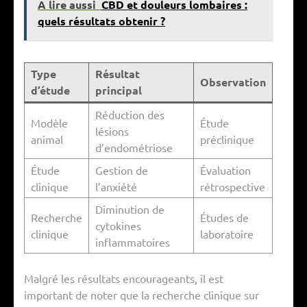
A lire aussi
CBD et douleurs lombaires :
quels résultats obtenir ?
Type
Résultat
Observation
d’étude
principal
Réduction des
Modèle
Étude
lésions
animal
préclinique
d’endométriose
Étude
Gestion de
Évaluation
clinique
l’anxiété
rétrospective
Diminution de
Recherche
Études de
cytokines
clinique
laboratoire
inflammatoires
Malgré les résultats encourageants, il est
important de noter que la recherche clinique sur