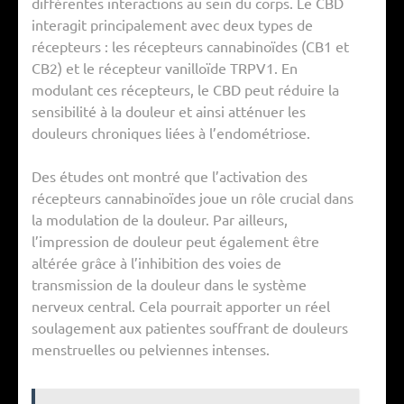
différentes interactions au sein du corps. Le CBD
interagit principalement avec deux types de
récepteurs : les récepteurs cannabinoïdes (CB1 et
CB2) et le récepteur vanilloïde TRPV1. En
modulant ces récepteurs, le CBD peut réduire la
sensibilité à la douleur et ainsi atténuer les
douleurs chroniques liées à l’endométriose.
Des études ont montré que l’activation des
récepteurs cannabinoïdes joue un rôle crucial dans
la modulation de la douleur. Par ailleurs,
l’impression de douleur peut également être
altérée grâce à l’inhibition des voies de
transmission de la douleur dans le système
nerveux central. Cela pourrait apporter un réel
soulagement aux patientes souffrant de douleurs
menstruelles ou pelviennes intenses.