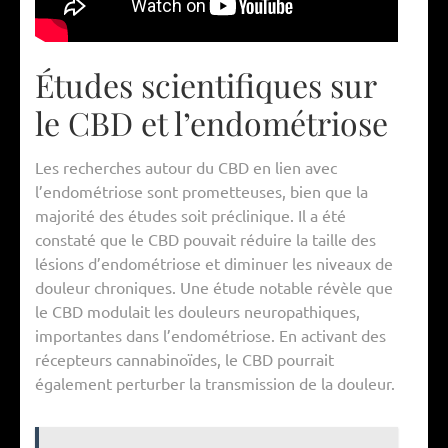
Études scientifiques sur
le CBD et l’endométriose
Les recherches autour du CBD en lien avec
l’endométriose sont prometteuses, bien que la
majorité des études soit préclinique. Il a été
constaté que le CBD pouvait réduire la taille des
lésions d’endométriose et diminuer les niveaux de
douleur chroniques. Une étude notable révèle que
le CBD modulait les douleurs neuropathiques,
importantes dans l’endométriose. En activant des
récepteurs cannabinoïdes, le CBD pourrait
également perturber la transmission de la douleur.