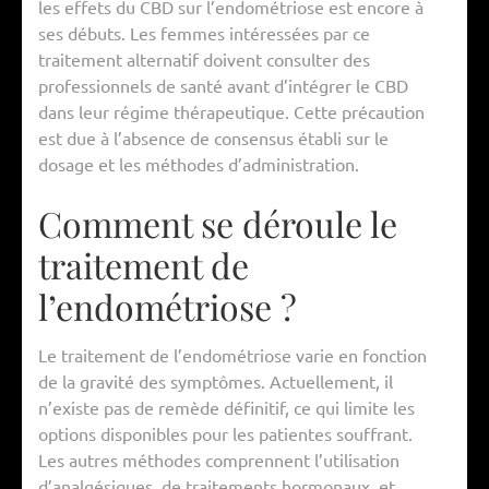
les effets du CBD sur l’endométriose est encore à
ses débuts. Les femmes intéressées par ce
traitement alternatif doivent consulter des
professionnels de santé avant d’intégrer le CBD
dans leur régime thérapeutique. Cette précaution
est due à l’absence de consensus établi sur le
dosage et les méthodes d’administration.
Comment se déroule le
traitement de
l’endométriose ?
Le traitement de l’endométriose varie en fonction
de la gravité des symptômes. Actuellement, il
n’existe pas de remède définitif, ce qui limite les
options disponibles pour les patientes souffrant.
Les autres méthodes comprennent l’utilisation
d’analgésiques, de traitements hormonaux, et