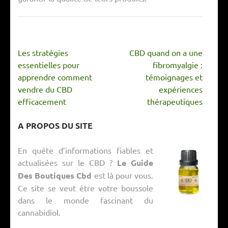
Navigation
Les stratégies
CBD quand on a une
de
essentielles pour
fibromyalgie :
l’article
apprendre comment
témoignages et
vendre du CBD
expériences
efficacement
thérapeutiques
A PROPOS DU SITE
En quête d’informations fiables et
actualisées sur le CBD ?
Le Guide
Des Boutiques Cbd
est là pour vous.
Ce site se veut être votre boussole
dans le monde fascinant du
cannabidiol.