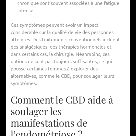
chronique sont souvent associées à une fatigue
intense.
Ces symptômes peuvent avoir un impact
considérable sur la qualité de vie des personnes
atteintes. Des traitements conventionnels incluent
des analgésiques, des thérapies hormonales et
dans certains cas, la chirurgie. Néanmoins, ces
options ne sont pas toujours suffisantes, ce qui
pousse certaines femmes à explorer des
alternatives, comme le CBD, pour soulager leurs
symptômes.
Comment le CBD aide à
soulager les
manifestations de
l’endométriose ?