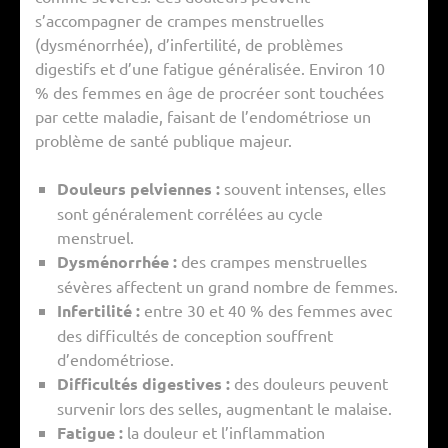
s’accompagner de crampes menstruelles
(dysménorrhée), d’infertilité, de problèmes
digestifs et d’une fatigue généralisée. Environ 10
% des femmes en âge de procréer sont touchées
par cette maladie, faisant de l’endométriose un
problème de santé publique majeur.
Douleurs pelviennes :
souvent intenses, elles
sont généralement corrélées au cycle
menstruel.
Dysménorrhée :
des crampes menstruelles
sévères affectent un grand nombre de femmes.
Infertilité :
entre 30 et 40 % des femmes avec
des difficultés de conception souffrent
d’endométriose.
Difficultés digestives :
des douleurs peuvent
survenir lors des selles, augmentant le malaise.
Fatigue :
la douleur et l’inflammation