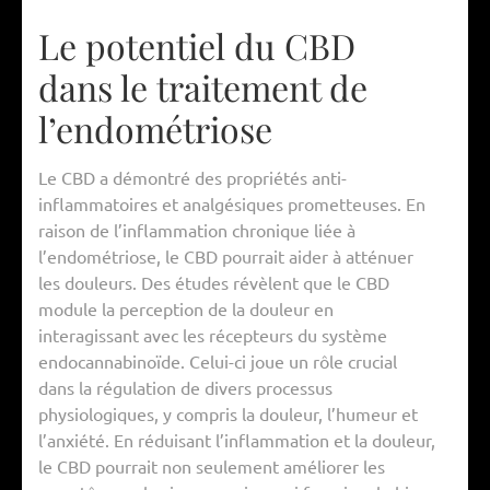
Le potentiel du CBD
dans le traitement de
l’endométriose
Le CBD a démontré des propriétés anti-
inflammatoires et analgésiques prometteuses. En
raison de l’inflammation chronique liée à
l’endométriose, le CBD pourrait aider à atténuer
les douleurs. Des études révèlent que le CBD
module la perception de la douleur en
interagissant avec les récepteurs du système
endocannabinoïde. Celui-ci joue un rôle crucial
dans la régulation de divers processus
physiologiques, y compris la douleur, l’humeur et
l’anxiété. En réduisant l’inflammation et la douleur,
le CBD pourrait non seulement améliorer les