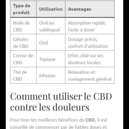
Type de
Utilisation
Avantages
produit
Huile de
Oral ou
Absorption rapide,
CBD
sublingual
facile à doser
Gélules
Dosage précis,
Oral
de CBD
confort d’utilisation
Crème de
Effet ciblé sur les
Topique
CBD
douleurs locales
Thé de
Relaxation et
Infusion
CBD
soulagement général
Comment utiliser le CBD
contre les douleurs
Pour tirer les meilleurs bénéfices du
CBD
, il est
conseillé de commencer par de faibles doses et