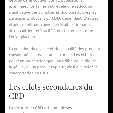
examinées, certaines ont révélé une réduction
significative des symptômes douloureux chez les
participants utilisant du
CBD
. Cependant, d’autres
études n’ont pas trouvé de résultats probants,
attribuant leur efficacité à des facteurs comme
l’effet placebo.
La question du dosage et de la qualité des produits
consommés est également cruciale. Les effets
peuvent varier selon que l’on utilise de l’huile, de
la gélule, ou un produit topique, ainsi que selon la
concentration en
CBD
.
Les effets secondaires du
CBD
La sécurité du
CBD
est l’une de ses