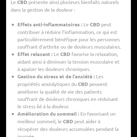
Le
CBD
présente ainsi plusieurs bienfaits naturels
dans la gestion de la douleur :
Effets anti-inflammatoires :
Le
CBD
peut
contribuer à réduire l’inflammation, ce qui est
particulièrement bénéfique pour les personnes
souffrant d’arthrite ou de douleurs musculaires.
Effet relaxant :
Le
CBD
favorise la relaxation,
aidant ainsi à diminuer la tension musculaire et
à apaiser les douleurs chroniques.
Gestion du stress et de l’anxiété :
Les
propriétés anxiolytiques du
CBD
peuvent
améliorer la qualité de vie des patients
souffrant de douleurs chroniques en réduisant
le stress lié à la douleur.
Amélioration du sommeil :
En favorisant un
meilleur sommeil, le
CBD
peut aider à
récupérer des douleurs accumulées pendant la
journée.