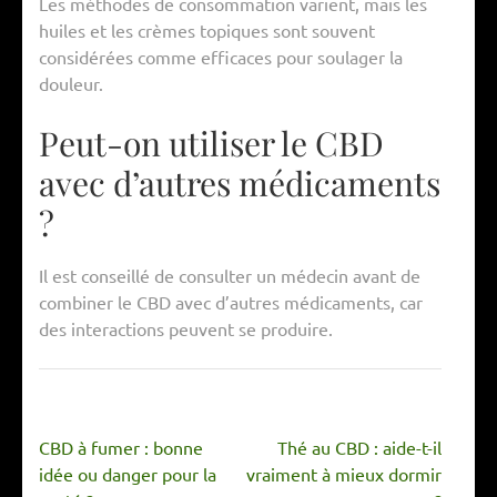
Les méthodes de consommation varient, mais les
huiles et les crèmes topiques sont souvent
considérées comme efficaces pour soulager la
douleur.
Peut-on utiliser le CBD
avec d’autres médicaments
?
Il est conseillé de consulter un médecin avant de
combiner le CBD avec d’autres médicaments, car
des interactions peuvent se produire.
Navigation
CBD à fumer : bonne
Thé au CBD : aide-t-il
de
idée ou danger pour la
vraiment à mieux dormir