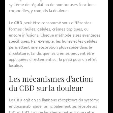
système de régulation de nombreuses fonctions
corporelles, y compris la douleur.
Le
CBD
peut être consommé sous différentes
formes : huiles, gélules, crèmes topiques, ou
encore infusions. Chaque méthode a ses avantages
spécifiques. Par exemple, les huiles et les gélules
permettent une absorption plus rapide dans le
circulatoire, tandis que les crèmes peuvent être
appliquées directement sur la peau pour un effet
localisé.
Les mécanismes d’action
du CBD sur la douleur
Le
CBD
agit en se liant aux récepteurs du système
endocannabinoïde, principalement les récepteurs
CB1 et CB2. Les recherches montrent que cette