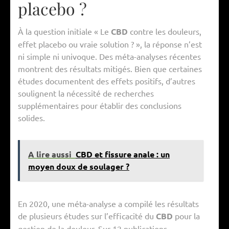
placebo ?
À la question initiale « Le
CBD
contre les douleurs,
effet placebo ou vraie solution ? », la réponse n’est
ni simple ni univoque. Des méta-analyses récentes
montrent des résultats mitigés. Bien que certaines
études documentent des effets positifs, d’autres
soulignent la nécessité de recherches
supplémentaires pour établir des conclusions
solides.
A lire aussi
CBD et fissure anale : un
moyen doux de soulager ?
En 2020, une méta-analyse a compilé les résultats
de plusieurs études sur l’efficacité du
CBD
pour la
gestion de la douleur. Sur 12 publications