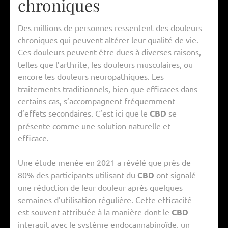
chroniques
Des millions de personnes ressentent des douleurs
chroniques qui peuvent altérer leur qualité de vie.
Ces douleurs peuvent être dues à diverses raisons,
telles que l’arthrite, les douleurs musculaires, ou
encore les douleurs neuropathiques. Les
traitements traditionnels, bien que efficaces dans
certains cas, s’accompagnent fréquemment
d’effets secondaires. C’est ici que le
CBD
se
présente comme une solution naturelle et
efficace.
Une étude menée en 2021 a révélé que près de
80% des participants utilisant du
CBD
ont signalé
une réduction de leur douleur après quelques
semaines d’utilisation régulière. Cette efficacité
est souvent attribuée à la manière dont le
CBD
interagit avec le système endocannabinoïde, un