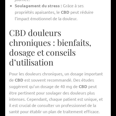
Soulagement du stress :
Grâce à ses
propriétés apaisantes, le
CBD
peut réduire
l’impact émotionnel de la douleur.
CBD douleurs
chroniques : bienfaits,
dosage et conseils
d’utilisation
Pour les douleurs chroniques, un dosage important
de
CBD
est souvent recommandé. Des études
suggèrent qu’un dosage de 40 mg de
CBD
peut
être pertinent pour soulager des douleurs plus
intenses. Cependant, chaque patient est unique, et
il est crucial de consulter un professionnel de la
santé pour établir un plan de traitement efficace.