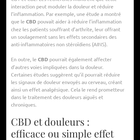
interaction peut moduler la douleur et réduire
l’inflammation. Par exemple, une étude a montré
que le
CBD
pouvait aider à réduire l’inflammation
chez les patients souffrant d’arthrite, leur offrant
un soulagement sans les effets secondaires des
anti-inflammatoires non stéroïdiens (AINS).
En outre, le
CBD
pourrait également affecter
d’autres voies impliquées dans la douleur.
Certaines études suggèrent qu’il pourrait réduire
les signaux de douleur envoyés au cerveau, créant
ainsi un effet analgésique. Cela le rend prometteur
dans le traitement des douleurs aiguës et
chroniques.
CBD et douleurs :
efficace ou simple effet