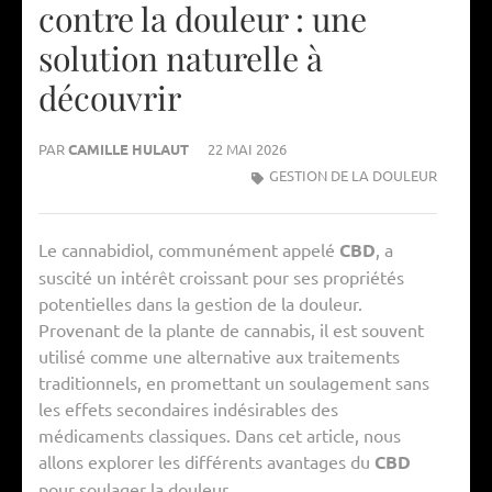
contre la douleur : une
solution naturelle à
découvrir
PAR
CAMILLE HULAUT
22 MAI 2026
GESTION DE LA DOULEUR
Le cannabidiol, communément appelé
CBD
, a
suscité un intérêt croissant pour ses propriétés
potentielles dans la gestion de la douleur.
Provenant de la plante de cannabis, il est souvent
utilisé comme une alternative aux traitements
traditionnels, en promettant un soulagement sans
les effets secondaires indésirables des
médicaments classiques. Dans cet article, nous
allons explorer les différents avantages du
CBD
pour soulager la douleur.