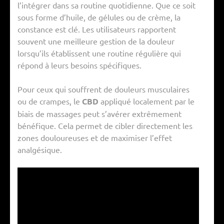
l’intégrer dans sa routine quotidienne. Que ce soit
sous forme d’huile, de gélules ou de crème, la
constance est clé. Les utilisateurs rapportent
souvent une meilleure gestion de la douleur
lorsqu’ils établissent une routine régulière qui
répond à leurs besoins spécifiques.
Pour ceux qui souffrent de douleurs musculaires
ou de crampes, le
CBD
appliqué localement par le
biais de massages peut s’avérer extrêmement
bénéfique. Cela permet de cibler directement les
zones douloureuses et de maximiser l’effet
analgésique.