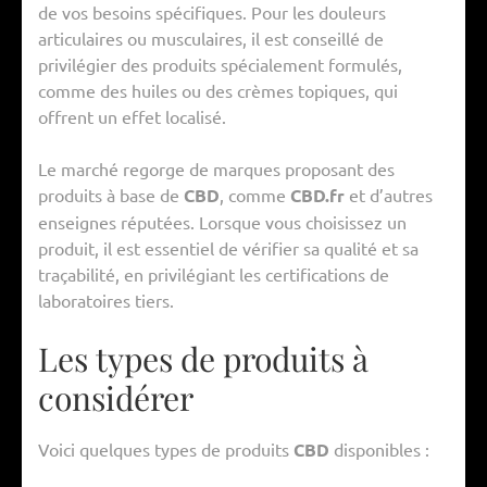
de vos besoins spécifiques. Pour les douleurs
articulaires ou musculaires, il est conseillé de
privilégier des produits spécialement formulés,
comme des huiles ou des crèmes topiques, qui
offrent un effet localisé.
Le marché regorge de marques proposant des
produits à base de
CBD
, comme
CBD.fr
et d’autres
enseignes réputées. Lorsque vous choisissez un
produit, il est essentiel de vérifier sa qualité et sa
traçabilité, en privilégiant les certifications de
laboratoires tiers.
Les types de produits à
considérer
Voici quelques types de produits
CBD
disponibles :