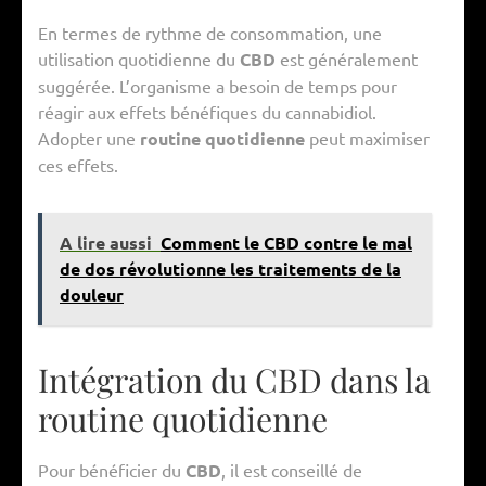
En termes de rythme de consommation, une
utilisation quotidienne du
CBD
est généralement
suggérée. L’organisme a besoin de temps pour
réagir aux effets bénéfiques du cannabidiol.
Adopter une
routine quotidienne
peut maximiser
ces effets.
A lire aussi
Comment le CBD contre le mal
de dos révolutionne les traitements de la
douleur
Intégration du CBD dans la
routine quotidienne
Pour bénéficier du
CBD
, il est conseillé de