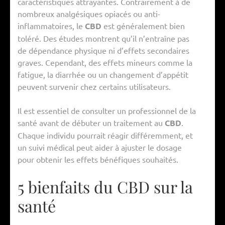
caractéristiques attrayantes. Contrairement à de
nombreux analgésiques opiacés ou anti-
inflammatoires, le
CBD
est généralement bien
toléré. Des études montrent qu’il n’entraîne pas
de dépendance physique ni d’effets secondaires
graves. Cependant, des effets mineurs comme la
fatigue, la diarrhée ou un changement d’appétit
peuvent survenir chez certains utilisateurs.
Il est essentiel de consulter un professionnel de la
santé avant de débuter un traitement au
CBD
.
Chaque individu pourrait réagir différemment, et
un suivi médical peut aider à ajuster le dosage
pour obtenir les effets bénéfiques souhaités.
5 bienfaits du CBD sur la
santé