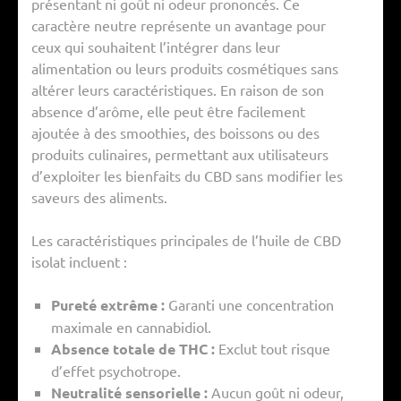
présentant ni goût ni odeur prononcés. Ce
caractère neutre représente un avantage pour
ceux qui souhaitent l’intégrer dans leur
alimentation ou leurs produits cosmétiques sans
altérer leurs caractéristiques. En raison de son
absence d’arôme, elle peut être facilement
ajoutée à des smoothies, des boissons ou des
produits culinaires, permettant aux utilisateurs
d’exploiter les bienfaits du CBD sans modifier les
saveurs des aliments.
Les caractéristiques principales de l’huile de CBD
isolat incluent :
Pureté extrême :
Garanti une concentration
maximale en cannabidiol.
Absence totale de THC :
Exclut tout risque
d’effet psychotrope.
Neutralité sensorielle :
Aucun goût ni odeur,