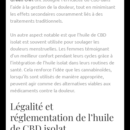
l’aide à la gestion de la douleur, tout en minimisant
les effets secondaires couramment liés à des
traitements traditionnels.
Un autre aspect notable est que l’huile de CBD
isolat est souvent utilisée pour soulager les
douleurs menstruelles. Les femmes témoignant
d’un meilleur confort pendant leurs cycles grâce à
l’intégration de l’huile isolat dans leurs routines de
santé. Cela renforce l’idée que les cannabinoïdes,
lorsqu’ils sont utilisés de manière appropriée,
peuvent agir comme des alternatives viables aux
médicaments contre la douleur.
Légalité et
réglementation de l’huile
de CBD isolat