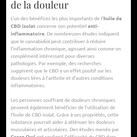
de la douleur
L’un des bénéfices les plus importants de l’
huile de
CBD isolat
concerne son potentiel
anti-
inflammatoire
. De nombreuses études indiquent
que le cannabidiol peut contribuer à réduire
l’inflammation chronique, agissant ainsi comme un
complément intéressant pour diverses
pathologies. Par exemple, des recherches
suggèrent que le CBD a un effet positif sur les
douleurs liées à l’arthrite et d’autres conditions
inflammatoires.
Les personnes souffrant de douleurs chroniques
peuvent également bénéficier de l’utilisation de
l’huile de CBD isolat. Grâce à ses propriétés, cette
substance pourrait aider à atténuer les douleurs
musculaires et articulaires. Des études menée par
Green Owl
ont souligné l’efficacité du CBD dans