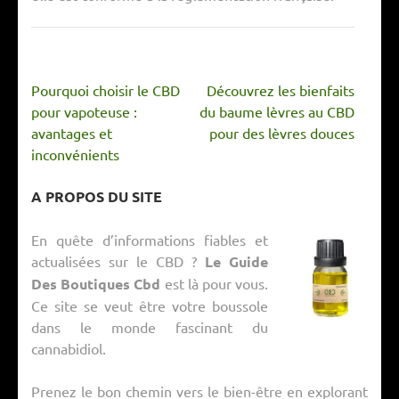
Navigation
Pourquoi choisir le CBD
Découvrez les bienfaits
de
pour vapoteuse :
du baume lèvres au CBD
l’article
avantages et
pour des lèvres douces
inconvénients
A PROPOS DU SITE
En quête d’informations fiables et
actualisées sur le CBD ?
Le Guide
Des Boutiques Cbd
est là pour vous.
Ce site se veut être votre boussole
dans le monde fascinant du
cannabidiol.
Prenez le bon chemin vers le bien-être en explorant