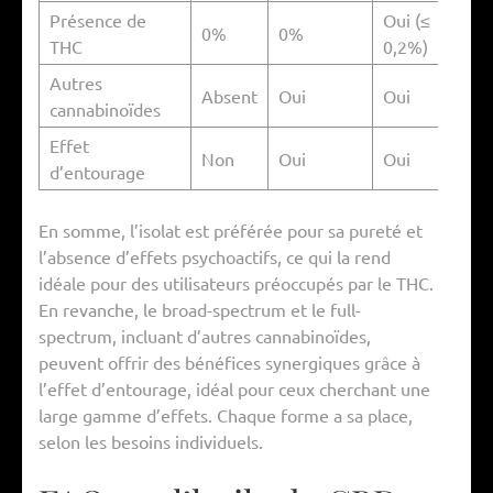
Présence de
Oui (≤
0%
0%
THC
0,2%)
Autres
Absent
Oui
Oui
cannabinoïdes
Effet
Non
Oui
Oui
d’entourage
En somme, l’isolat est préférée pour sa pureté et
l’absence d’effets psychoactifs, ce qui la rend
idéale pour des utilisateurs préoccupés par le THC.
En revanche, le broad-spectrum et le full-
spectrum, incluant d’autres cannabinoïdes,
peuvent offrir des bénéfices synergiques grâce à
l’effet d’entourage, idéal pour ceux cherchant une
large gamme d’effets. Chaque forme a sa place,
selon les besoins individuels.