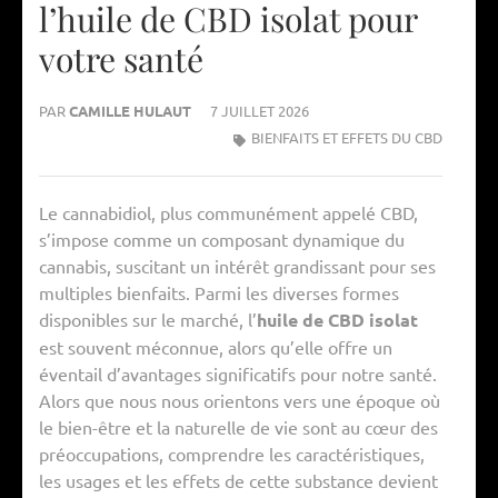
l’huile de CBD isolat pour
votre santé
PAR
CAMILLE HULAUT
7 JUILLET 2026
BIENFAITS ET EFFETS DU CBD
Le cannabidiol, plus communément appelé CBD,
s’impose comme un composant dynamique du
cannabis, suscitant un intérêt grandissant pour ses
multiples bienfaits. Parmi les diverses formes
disponibles sur le marché, l’
huile de CBD isolat
est souvent méconnue, alors qu’elle offre un
éventail d’avantages significatifs pour notre santé.
Alors que nous nous orientons vers une époque où
le bien-être et la naturelle de vie sont au cœur des
préoccupations, comprendre les caractéristiques,
les usages et les effets de cette substance devient