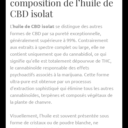
composition de l’huile de
CBD isolat
L’
huile de CBD isolat
se distingue des autres
formes de CBD par sa pureté exceptionnelle,
généralement supérieure à 99%. Contrairement
aux extraits à spectre complet ou large, elle ne
contient uniquement que du cannabidiol, ce qui
signifie qu’elle est totalement dépourvue de THC,
le cannabinoïde responsable des effets
psychoactifs associés à la marijuana. Cette forme
ultra-pure est obtenue par un processus
d’extraction sophistiqué qui élimine tous les autres
cannabinoïdes, terpènes et composés végétaux de
la plante de chanvre.
Visuellement, l’huile est souvent présentée sous
forme de cristaux ou de poudre blanche, ne