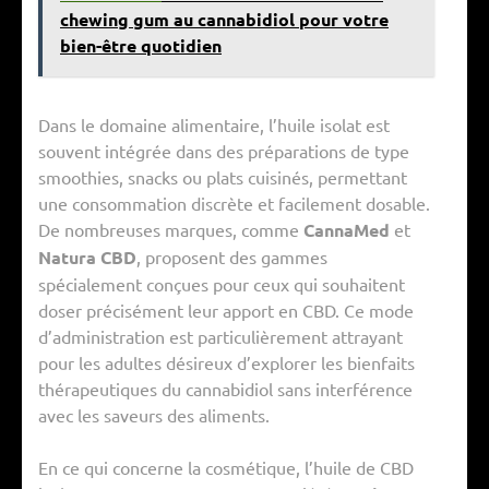
chewing gum au cannabidiol pour votre
bien-être quotidien
Dans le domaine alimentaire, l’huile isolat est
souvent intégrée dans des préparations de type
smoothies, snacks ou plats cuisinés, permettant
une consommation discrète et facilement dosable.
De nombreuses marques, comme
CannaMed
et
Natura CBD
, proposent des gammes
spécialement conçues pour ceux qui souhaitent
doser précisément leur apport en CBD. Ce mode
d’administration est particulièrement attrayant
pour les adultes désireux d’explorer les bienfaits
thérapeutiques du cannabidiol sans interférence
avec les saveurs des aliments.
En ce qui concerne la cosmétique, l’huile de CBD