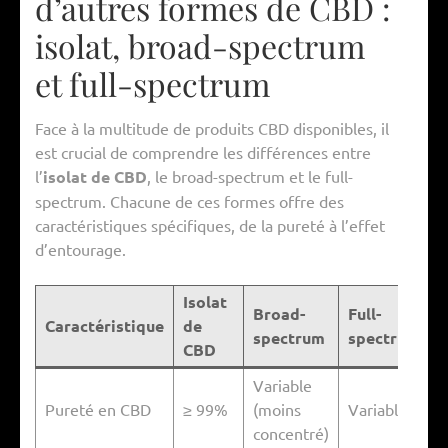
d’autres formes de CBD :
isolat, broad-spectrum
et full-spectrum
Face à la multitude de produits CBD disponibles, il
est crucial de comprendre les différences entre
l’
isolat de CBD
, le broad-spectrum et le full-
spectrum. Chacune de ces formes offre des
caractéristiques spécifiques, de la pureté à l’effet
d’entourage.
Isolat
Broad-
Full-
Caractéristique
de
spectrum
spectrum
CBD
Variable
Pureté en CBD
≥ 99%
(moins
Variable
concentré)