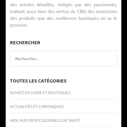
des articles détaillés, rédigés par des passionnés,
traitant aussi bien des vertus du CBD, des évolutions
des produits que des meilleures boutiques où se le
procurer.
RECHERCHER
Rechercher :
TOUTES LES CATÉGORIES
ACHATS EN LIGNE ET BOUTIQUES
ACTUALITÉS ET CHRONIQUES
AIDE AUX PROFESSIONNELS DE SANTÉ