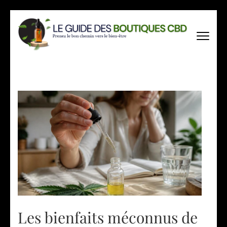
Aller
au
contenu
(Pressez
Entrée)
Les bienfaits méconnus de