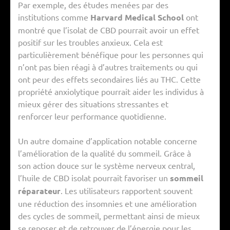
Par exemple, des études menées par des
institutions comme
Harvard Medical School
ont
montré que l’isolat de CBD pourrait avoir un effet
positif sur les troubles anxieux. Cela est
particulièrement bénéfique pour les personnes qui
n’ont pas bien réagi à d’autres traitements ou qui
ont peur des effets secondaires liés au THC. Cette
propriété anxiolytique pourrait aider les individus à
mieux gérer des situations stressantes et
renforcer leur performance quotidienne.
Un autre domaine d’application notable concerne
l’amélioration de la qualité du sommeil. Grâce à
son action douce sur le système nerveux central,
l’huile de CBD isolat pourrait favoriser un
sommeil
réparateur
. Les utilisateurs rapportent souvent
une réduction des insomnies et une amélioration
des cycles de sommeil, permettant ainsi de mieux
se reposer et de retrouver de l’énergie pour les