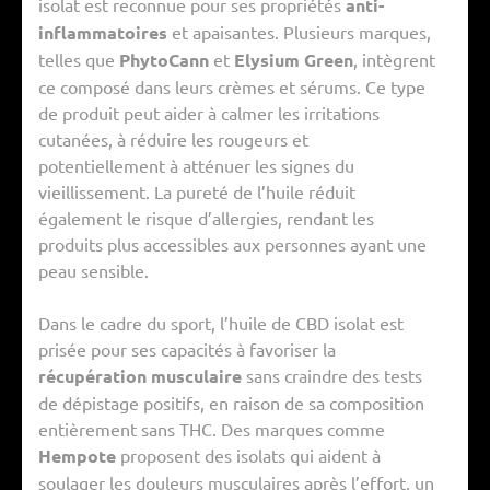
isolat est reconnue pour ses propriétés
anti-
inflammatoires
et apaisantes. Plusieurs marques,
telles que
PhytoCann
et
Elysium Green
, intègrent
ce composé dans leurs crèmes et sérums. Ce type
de produit peut aider à calmer les irritations
cutanées, à réduire les rougeurs et
potentiellement à atténuer les signes du
vieillissement. La pureté de l’huile réduit
également le risque d’allergies, rendant les
produits plus accessibles aux personnes ayant une
peau sensible.
Dans le cadre du sport, l’huile de CBD isolat est
prisée pour ses capacités à favoriser la
récupération musculaire
sans craindre des tests
de dépistage positifs, en raison de sa composition
entièrement sans THC. Des marques comme
Hempote
proposent des isolats qui aident à
soulager les douleurs musculaires après l’effort, un