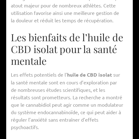
atout majeur pour de nombreux athlètes. Cette
utilisation favorise ainsi une meilleure gestion de
la douleur et réduit les temps de récupération.
Les bienfaits de l’huile de
CBD isolat pour la santé
mentale
Les effets potentiels de l’
huile de CBD isolat
sur
la santé mentale sont en cours d’exploration par
de nombreuses études scientifiques, et les
résultats sont prometteurs. La recherche a montré
que le cannabidiol peut agir comme un modulateur
du système endocannabinoïde, ce qui peut aider à
réguler l’anxiété sans entraîner d’effets
psychoactifs.