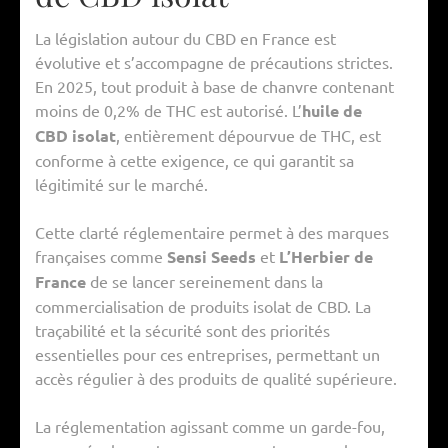
La législation autour du CBD en France est
évolutive et s’accompagne de précautions strictes.
En 2025, tout produit à base de chanvre contenant
moins de 0,2% de THC est autorisé. L’
huile de
CBD isolat
, entièrement dépourvue de THC, est
conforme à cette exigence, ce qui garantit sa
légitimité sur le marché.
Cette clarté réglementaire permet à des marques
françaises comme
Sensi Seeds
et
L’Herbier de
France
de se lancer sereinement dans la
commercialisation de produits isolat de CBD. La
traçabilité et la sécurité sont des priorités
essentielles pour ces entreprises, permettant un
accès régulier à des produits de qualité supérieure.
La réglementation agissant comme un garde-fou,