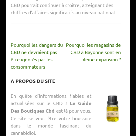
CBD pourrait continuer à croître, atteignant des
chiffres d’affaires significatifs au niveau national.
Navigation
Pourquoi les dangers du
Pourquoi les magasins de
de
CBD ne devraient pas
CBD à Bayonne sont en
l’article
être ignorés par les
pleine expansion ?
consommateurs
A PROPOS DU SITE
En quête d’informations fiables et
actualisées sur le CBD ?
Le Guide
Des Boutiques Cbd
est là pour vous.
Ce site se veut être votre boussole
dans le monde fascinant du
cannabidiol.