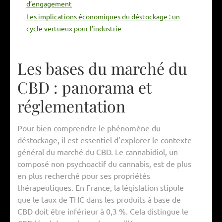
d’engagement
Les implications économiques du déstockage : un
cycle vertueux pour l’industrie
Les bases du marché du
CBD : panorama et
réglementation
Pour bien comprendre le phénomène du
déstockage, il est essentiel d’explorer le contexte
général du marché du CBD. Le cannabidiol, un
composé non psychoactif du cannabis, est de plus
en plus recherché pour ses propriétés
thérapeutiques. En France, la législation stipule
que le taux de THC dans les produits à base de
CBD doit être inférieur à 0,3 %. Cela distingue le