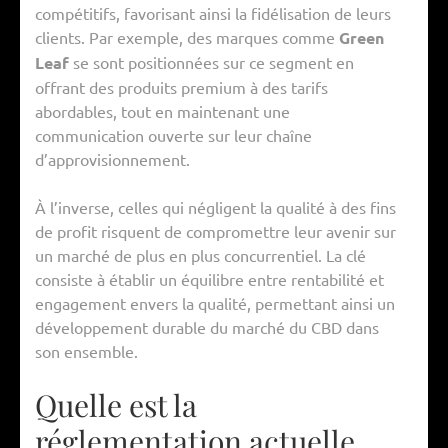
compétitifs, favorisant ainsi la fidélisation de leurs
clients. Par exemple, des marques comme
Green
Leaf
se sont positionnées sur ce segment en
offrant des produits premium à des tarifs
abordables, tout en maintenant une
communication ouverte sur leur chaîne
d’approvisionnement.
À l’inverse, celles qui négligent la qualité à des fins
de profit risquent de compromettre leur avenir sur
un marché de plus en plus concurrentiel. La clé
consiste à établir un équilibre entre rentabilité et
engagement envers la qualité, permettant ainsi un
développement durable du marché du CBD dans
son ensemble.
Quelle est la
réglementation actuelle