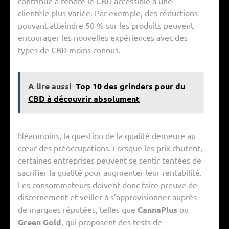
contribue à rendre le CBD accessible à une
clientèle plus variée. Par exemple, des réductions
pouvant atteindre 50 % sur les produits peuvent
encourager les nouvelles expériences avec des
types de CBD moins connus.
A lire aussi
Top 10 des grinders pour du
CBD à découvrir absolument
Néanmoins, la question de la qualité demeure au
cœur des préoccupations. Lorsque les prix chutent,
certaines entreprises peuvent se sentir tentées de
sacrifier la qualité pour augmenter leur rentabilité.
Les consommateurs doivent donc faire preuve de
discernement et veiller à s’approvisionner auprès
de marques réputées, telles que
CannaPlus
ou
Green Gold
, qui proposent des tests de