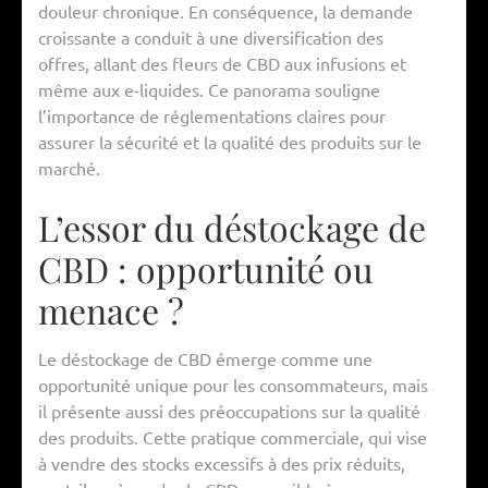
douleur chronique. En conséquence, la demande
croissante a conduit à une diversification des
offres, allant des fleurs de CBD aux infusions et
même aux e-liquides. Ce panorama souligne
l’importance de réglementations claires pour
assurer la sécurité et la qualité des produits sur le
marché.
L’essor du déstockage de
CBD : opportunité ou
menace ?
Le déstockage de CBD émerge comme une
opportunité unique pour les consommateurs, mais
il présente aussi des préoccupations sur la qualité
des produits. Cette pratique commerciale, qui vise
à vendre des stocks excessifs à des prix réduits,