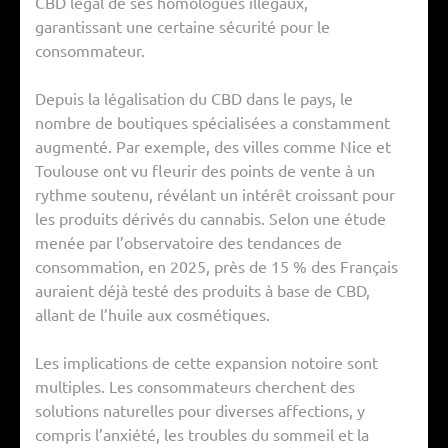
CBD légal de ses homologues illégaux,
garantissant une certaine sécurité pour le
consommateur.
Depuis la légalisation du CBD dans le pays, le
nombre de boutiques spécialisées a constamment
augmenté. Par exemple, des villes comme Nice et
Toulouse ont vu fleurir des points de vente à un
rythme soutenu, révélant un intérêt croissant pour
les produits dérivés du cannabis. Selon une étude
menée par l’observatoire des tendances de
consommation, en 2025, près de 15 % des Français
auraient déjà testé des produits à base de CBD,
allant de l’huile aux cosmétiques.
Les implications de cette expansion notoire sont
multiples. Les consommateurs cherchent des
solutions naturelles pour diverses affections, y
compris l’anxiété, les troubles du sommeil et la