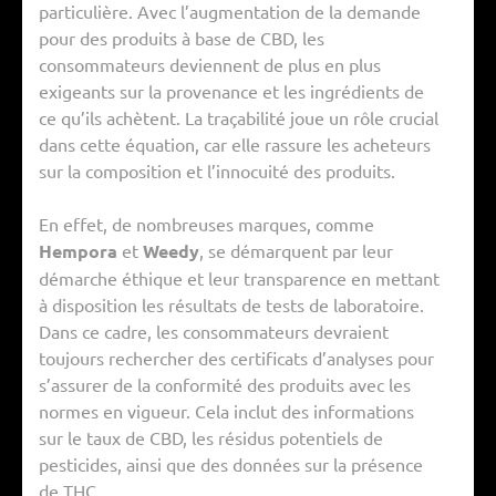
particulière. Avec l’augmentation de la demande
pour des produits à base de CBD, les
consommateurs deviennent de plus en plus
exigeants sur la provenance et les ingrédients de
ce qu’ils achètent. La traçabilité joue un rôle crucial
dans cette équation, car elle rassure les acheteurs
sur la composition et l’innocuité des produits.
En effet, de nombreuses marques, comme
Hempora
et
Weedy
, se démarquent par leur
démarche éthique et leur transparence en mettant
à disposition les résultats de tests de laboratoire.
Dans ce cadre, les consommateurs devraient
toujours rechercher des certificats d’analyses pour
s’assurer de la conformité des produits avec les
normes en vigueur. Cela inclut des informations
sur le taux de CBD, les résidus potentiels de
pesticides, ainsi que des données sur la présence
de THC.