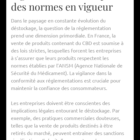
des normes en vigueur
Dans le paysage en constante évolution du
déstockage, la question de la réglementation
prend une dimension primordiale. En France, la
vente de produits contenant du CBD est soumise à
des lois strictes, lesquelles forcent les entreprises
à s’assurer que leurs produits respectent les
normes établies par l’ANSM (Agence Nationale de
Sécurité du Médicament). La vigilance dans la
conformité aux réglementations est cruciale pour
maintenir la confiance des consommateurs.
Les entreprises doivent être conscientes des
implications légales entourant le déstockage. Par
exemple, des pratiques commerciales douteuses,
telles que la vente de produits destinés à être
retirés du marché, peuvent entraîner des sanctions