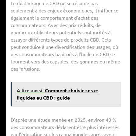
Le déstockage de CBD ne se résume pas
seulement à des enjeux économiques, il influence
également le comportement d’achat des
consommateurs. Avec des prix réduits, de
nombreux utilisateurs potentiels sont incités à
essayer différents types de produits CBD. Cela
peut conduire à une diversification des usages, où
des consommateurs habitués à l’huile de CBD se
tournent vers des capsules, des gommes ou même
des infusions.
A lire aussi
Comment choisir ses e-
liquides au CBD : guide
D’après une étude menée en 2025, environ 40 %
des consommateurs déclarent être plus intéressés
par l’éducation sur les cannabinoïdes après avoir