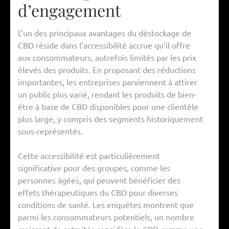
d’engagement
L’un des principaux avantages du déstockage de
CBD réside dans l’accessibilité accrue qu’il offre
aux consommateurs, autrefois limités par les prix
élevés des produits. En proposant des réductions
importantes, les entreprises parviennent à attirer
un public plus varié, rendant les produits de bien-
être à base de CBD disponibles pour une clientèle
plus large, y compris des segments historiquement
sous-représentés.
Cette accessibilité est particulièrement
significative pour des groupes, comme les
personnes âgées, qui peuvent bénéficier des
effets thérapeutiques du CBD pour diverses
conditions de santé. Les enquêtes montrent que
parmi les consommateurs potentiels, un nombre
croissant de retraités considère le CBD comme une