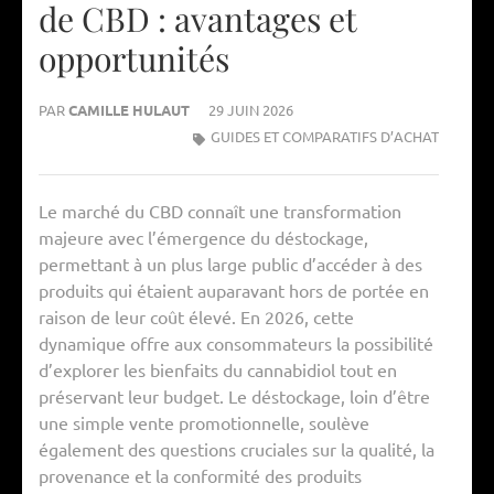
de CBD : avantages et
opportunités
PAR
CAMILLE HULAUT
29 JUIN 2026
GUIDES ET COMPARATIFS D’ACHAT
Le marché du CBD connaît une transformation
majeure avec l’émergence du déstockage,
permettant à un plus large public d’accéder à des
produits qui étaient auparavant hors de portée en
raison de leur coût élevé. En 2026, cette
dynamique offre aux consommateurs la possibilité
d’explorer les bienfaits du cannabidiol tout en
préservant leur budget. Le déstockage, loin d’être
une simple vente promotionnelle, soulève
également des questions cruciales sur la qualité, la
provenance et la conformité des produits