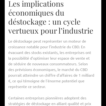
Les implications
économiques du
déstockage : un cycle
vertueux pour l’industrie
Le déstockage peut représenter un moteur de
croissance notable pour l’industrie du CBD. En
évacuant des stocks existants, les entreprises ont
la possibilité d’optimiser leur espace de vente et
de séduire de nouveaux consommateurs. Selon
des prévisions économiques, le marché du CBD
pourrait atteindre un chiffre d’affaires de 1 milliard
€, ce qui témoigne de l’énorme potentiel que
représente ce secteur.
Certaines entreprises pionnières adoptent des
stratégies de déstockage en alliant qualité et prix