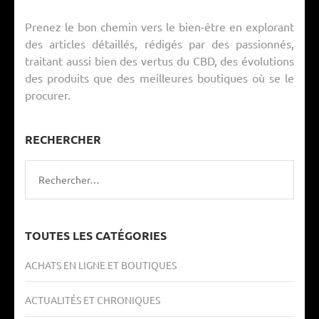
Prenez le bon chemin vers le bien-être en explorant
des articles détaillés, rédigés par des passionnés,
traitant aussi bien des vertus du CBD, des évolutions
des produits que des meilleures boutiques où se le
procurer.
RECHERCHER
Rechercher :
TOUTES LES CATÉGORIES
ACHATS EN LIGNE ET BOUTIQUES
ACTUALITÉS ET CHRONIQUES