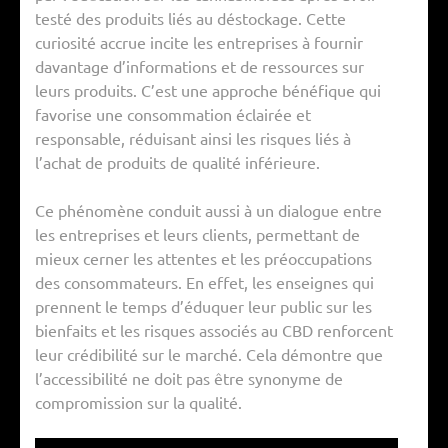
testé des produits liés au déstockage. Cette
curiosité accrue incite les entreprises à fournir
davantage d’informations et de ressources sur
leurs produits. C’est une approche bénéfique qui
favorise une consommation éclairée et
responsable, réduisant ainsi les risques liés à
l’achat de produits de qualité inférieure.
Ce phénomène conduit aussi à un dialogue entre
les entreprises et leurs clients, permettant de
mieux cerner les attentes et les préoccupations
des consommateurs. En effet, les enseignes qui
prennent le temps d’éduquer leur public sur les
bienfaits et les risques associés au CBD renforcent
leur crédibilité sur le marché. Cela démontre que
l’accessibilité ne doit pas être synonyme de
compromission sur la qualité.